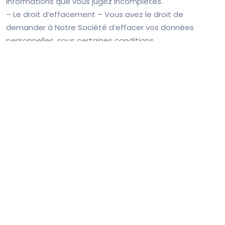
informations que vous jugez incomplètes.
– Le droit d’effacement – ​​Vous avez le droit de
demander à Notre Société d’effacer vos données
personnelles, sous certaines conditions.
– Le droit de restreindre le traitement – ​​Vous avez le
droit de demander à Notre Société de restreindre le
traitement de vos données personnelles, sous certaines
conditions.
– Le droit de vous opposer au traitement – ​​Vous avez le
droit de vous opposer au traitement de vos données
personnelles par Notre Société, sous certaines
conditions.
– Le droit à la portabilité des données – Vous avez le
droit de demander à Notre Société de transférer les
données que nous avons collectées à une autre
organisation, ou directement à vous, sous certaines
conditions.