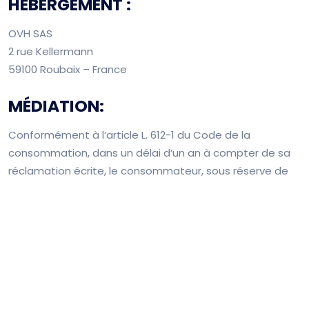
HÉBERGEMENT :
OVH SAS
2 rue Kellermann
59100 Roubaix – France
MÉDIATION:
Conformément à l’article L. 612-1 du Code de la
consommation, dans un délai d’un an à compter de sa
réclamation écrite, le consommateur, sous réserve de
l’article L.152-2 du code de la consommation, a la faculté
d’introduire une demande de résolution amiable par
voie de médiation, auprès de
SAS Médiation Solution
222 chemin de la bergerie 01800 Saint Jean de Niost